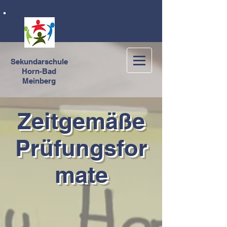
Sekundarschule
Horn-Bad
Meinberg
Zeitgemäße
Prüfungsfor
mate